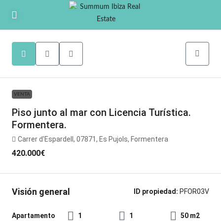
VENTA
Piso junto al mar con Licencia Turística.
Formentera.
Carrer d'Espardell, 07871, Es Pujols, Formentera
420.000€
Visión general
ID propiedad:
PFOR03V
Apartamento
1
1
50 m2