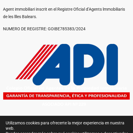
Agent immobiliari inscrit en el Registre Oficial d’Agents lmmobiliaris
de les llles Balears.
NUMERO DE REGISTRE: GOIBE785383/2024
Aviso Legal
Política de privacidad
Política
© 2026 Summum Ibiza |
|
|
Utilizamos cookies para ofrecerte la mejor experiencia en nuestra
de cookies
Gecko Studio
| Diseño Web
web.