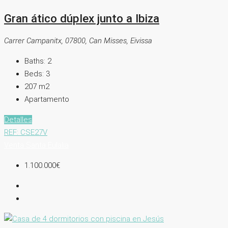
Gran ático dúplex junto a Ibiza
Carrer Campanitx, 07800, Can Misses, Eivissa
Baths:
2
Beds:
3
207
m2
Apartamento
Detalles
REF: CSE27V
Venta
Santa Eulalia
1.100.000€