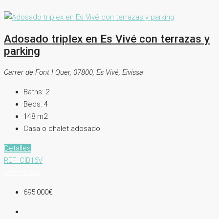
Adosado triplex en Es Vivé con terrazas y
parking
Carrer de Font I Quer, 07800, Es Vivé, Eivissa
Baths:
2
Beds:
4
148
m2
Casa o chalet adosado
Detalles
REF: CIB16V
Venta
Ibiza
695.000€