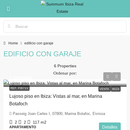
Home
edificio con garaje
EDIFICIO CON GARAJE
6 Properties
Ordenar por:
1.450.000€
REF: PIB71V
VENTA
IBIZA
Lujoso piso en Ibiza: Vistas al mar, en Marina
Botafoch
Passeig Joan Carles I, 07800, Marina Botafoc, Eivissa
2
2
117
m2
Detalles
APARTAMENTO