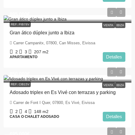
895.000€
REF: PIB78V
VENTA
IBIZA
Gran ático dúplex junto a Ibiza
Carrer Campanitx, 07800, Can Misses, Eivissa
2
3
207
m2
Detalles
APARTAMENTO
850.000€
REF: CIB15V
VENTA
IBIZA
Adosado triplex en Es Vivé con terrazas y parking
Carrer de Font I Quer, 07800, Es Vivé, Eivissa
2
4
148
m2
Detalles
CASA O CHALET ADOSADO
695.000€