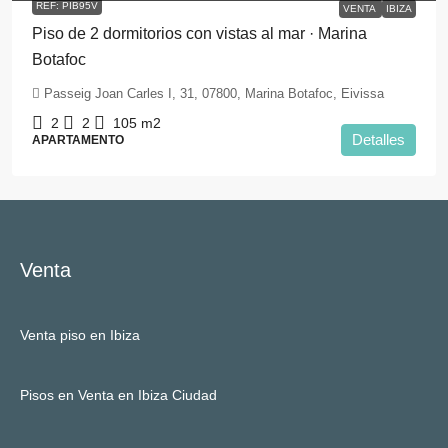
REF: PIB95V
VENTA
IBIZA
Piso de 2 dormitorios con vistas al mar · Marina
Botafoc
Passeig Joan Carles I, 31, 07800, Marina Botafoc, Eivissa
2
2
105
m2
Detalles
APARTAMENTO
Venta
Venta piso en Ibiza
Pisos en Venta en Ibiza Ciudad