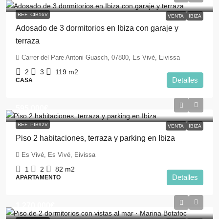
REF: CIB16V
VENTA
IBIZA
Adosado de 3 dormitorios en Ibiza con garaje y
terraza
Carrer del Pare Antoni Guasch, 07800, Es Vivé, Eivissa
2
3
119
m2
Detalles
CASA
595.000€
REF: PIB92V
VENTA
IBIZA
Piso 2 habitaciones, terraza y parking en Ibiza
Es Vivé, Es Vivé, Eivissa
1
2
82
m2
Detalles
APARTAMENTO
1.270.000€