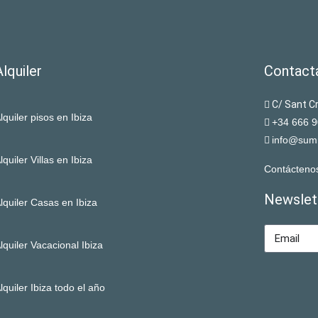
Alquiler
Contact
C/ Sant Cr
lquiler pisos en Ibiza
+34 666 9
info@sum
lquiler Villas en Ibiza
Contácteno
Newslet
lquiler Casas en Ibiza
lquiler Vacacional Ibiza
lquiler Ibiza todo el año