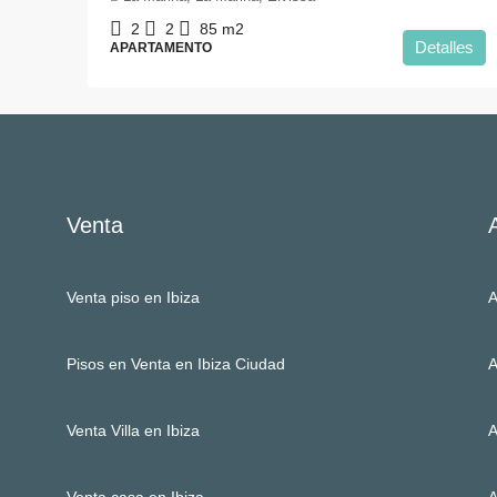
2
2
85
m2
Detalles
APARTAMENTO
Venta
Venta piso en Ibiza
A
Pisos en Venta en Ibiza Ciudad
A
Venta Villa en Ibiza
A
Venta casa en Ibiza
A