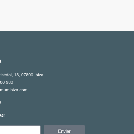
a
istofol, 13, 07800 Ibiza
900 980
mumibiza.com
s
er
Enviar