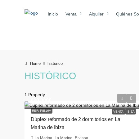
Inicio
Venta
Alquiler
Quiénes S
Home
histórico
HISTÓRICO
1 Property
620.000€
REF: PIB16V
VENTA
IBIZA
Dúplex reformado de 2 dormitorios en La
Marina de Ibiza
La Marina, La Marina, Eivissa