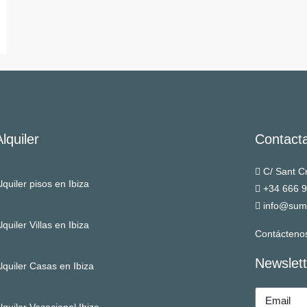
Alquiler
Contact
C/ Sant Cr
lquiler pisos en Ibiza
+34 666 
info@sum
lquiler Villas en Ibiza
Contácteno
Newslett
lquiler Casas en Ibiza
lquiler Vacacional Ibiza