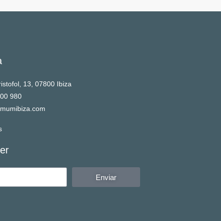
a
istofol, 13, 07800 Ibiza
900 980
mumibiza.com
s
er
Enviar